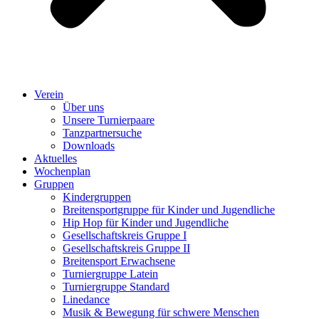
Verein
Über uns
Unsere Turnierpaare
Tanzpartnersuche
Downloads
Aktuelles
Wochenplan
Gruppen
Kindergruppen
Breitensportgruppe für Kinder und Jugendliche
Hip Hop für Kinder und Jugendliche​
Gesellschaftskreis Gruppe I
Gesellschaftskreis Gruppe II
Breitensport Erwachsene
Turniergruppe Latein
Turniergruppe Standard
Linedance
Musik & Bewegung für schwere Menschen​