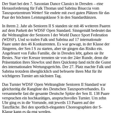
Der Start bei den 7. Saxonian Dance Classics in Dresden – eine
Herausforderung für Falk Thomas und Sabrina Bisaccia vom
Tanzsportzentrum Wetter! Sie endete mit zwei guten Plätzen für das
Paar der höchsten Leistungsklasse S in den Standardtänzen.
In ihrem 2. Jahr als Senioren II S standen sie mit 46 weiteren Paaren
auf dem Parkett der WDSF Open Standard. Sinngemäß bedeutet das
die Weltrangliste der Senioren I der World Dance Sport Federation
(WDSF). Und so trafen Falk und Sabrina auf 17 internationale
Paare unter den 46 Konkurrenten. Es war gewagt, in der Klasse der
Jüngeren, der Sen I S zu starten, aber sie gingen das Risiko ein.
Angefeuert von Falks Familie, die in Dresden lebt, gaben sie ihr
Bestes. Nur vier Kreuze trennten sie von der 24er Runde, denn die
Präsentation ihres Slowfox und ihres Quickstep fand nicht die Gunst
des internationalen Wertungsgerichts. Der 27. Platz machte Falk und
Sabrina trotzdem überglücklich und befeuerte ihren Mut für ihr
wichtigeres Turnier am nächsten Tag.
Das Turnier WDSF Open Weltrangliste Senioren II Standard war
gleichzeitig die Rangliste des Deutschen Tanzsportverbandes. Es
versammelte fast die gesamte Deutsche Spitze der Sen II. 138 Paare
versprachen ein hochkarätiges, anspruchsvolles Turnier. Um zehn
Uhr ging es in die Vorrunde, mit jeweils 13 Paaren auf der
Tanzfläche. Bei den sportlich-eleganten Choreographien der S-
Klasse kann es da eng werden.