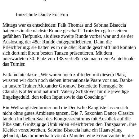
Tanzschule Dance For Fun
Mittags war es entschieden: Falk Thomas und Sabrina Bisaccia
hatten es in die nächste Runde geschafft. Trotzdem gab es einen
gefühlten Tiefpunkt, als diese zweite Runde vorbei war und sie der
Auslosung der 48er Runde entgegenfieberten. Dann die
Erleichterung: sie hatten es in die 48er Runde geschafft und konnten
sich dort mit ihrem besten Tanzen präsentieren. Mit dem
unerwarteten 30. Platz von 138 verließen sie nach dem Achtelfinale
das Turnier.
Falk meinte dazu: „Wir waren hoch zufrieden mit diesem Platz,
wussten wir doch noch sieben internationale Paare vor uns. Danke
an unsere Trainer Alexander Gromov, Benedetto Ferruggia &
Claudia Köhler und natürlich Valeriy Schklover für die jeweilige
Engelsgeduld, den tollen Input sowie das Coaching.“
Ein Weltranglistenturnier und die Deutsche Rangliste lassen sich
nicht ohne gutes Ambiente tanzen. Die 7. Saxonian Dance Classics
fanden im hellen Saal des Kongresszentrums mit Ausblick auf die
Elbe statt. Großzügige Umkleiden erleichterten den Tanzpaaren, ihre
Kleider vorzubereiten. Sabrina Bisaccia hatte ein Haarstyling
gebucht, das ihr innerhalb von 45 Minuten eine Frisur zauberte, die