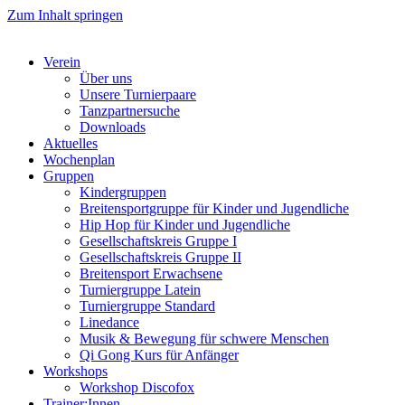
Zum Inhalt springen
Verein
Über uns
Unsere Turnierpaare
Tanzpartnersuche
Downloads
Aktuelles
Wochenplan
Gruppen
Kindergruppen
Breitensportgruppe für Kinder und Jugendliche
Hip Hop für Kinder und Jugendliche​
Gesellschaftskreis Gruppe I
Gesellschaftskreis Gruppe II
Breitensport Erwachsene
Turniergruppe Latein
Turniergruppe Standard
Linedance
Musik & Bewegung für schwere Menschen​
Qi Gong Kurs für Anfänger
Workshops
Workshop Discofox
Trainer:Innen