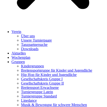
Verein
Über uns
Unsere Turnierpaare
Tanzpartnersuche
Downloads
Aktuelles
Wochenplan
Gruppen
Kindergruppen
Breitensportgruppe für Kinder und Jugendliche
Hip Hop für Kinder und Jugendliche​
Gesellschaftskreis Gruppe I
Gesellschaftskreis Gruppe II
Breitensport Erwachsene
Turniergruppe Latein
Turniergruppe Standard
Linedance
Musik & Bewegung für schwere Menschen​