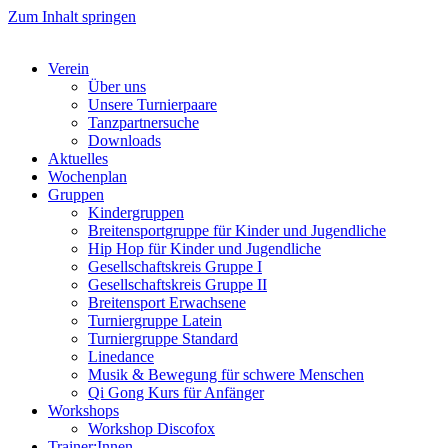
Zum Inhalt springen
Verein
Über uns
Unsere Turnierpaare
Tanzpartnersuche
Downloads
Aktuelles
Wochenplan
Gruppen
Kindergruppen
Breitensportgruppe für Kinder und Jugendliche
Hip Hop für Kinder und Jugendliche​
Gesellschaftskreis Gruppe I
Gesellschaftskreis Gruppe II
Breitensport Erwachsene
Turniergruppe Latein
Turniergruppe Standard
Linedance
Musik & Bewegung für schwere Menschen​
Qi Gong Kurs für Anfänger
Workshops
Workshop Discofox
Trainer:Innen