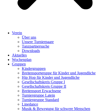
Verein
Über uns
Unsere Turnierpaare
Tanzpartnersuche
Downloads
Aktuelles
Wochenplan
Gruppen
Kindergruppen
Breitensportgruppe für Kinder und Jugendliche
Hip Hop für Kinder und Jugendliche​
Gesellschaftskreis Gruppe I
Gesellschaftskreis Gruppe II
Breitensport Erwachsene
Turniergruppe Latein
Turniergruppe Standard
Linedance
Musik & Bewegung für schwere Menschen​