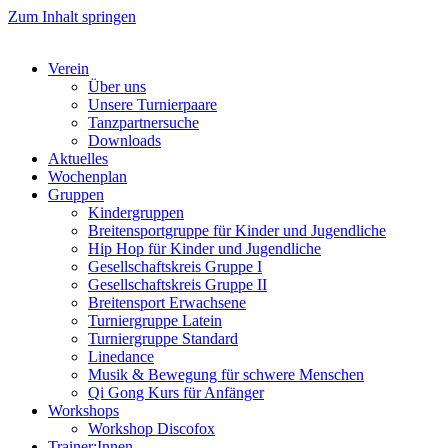
Zum Inhalt springen
Verein
Über uns
Unsere Turnierpaare
Tanzpartnersuche
Downloads
Aktuelles
Wochenplan
Gruppen
Kindergruppen
Breitensportgruppe für Kinder und Jugendliche
Hip Hop für Kinder und Jugendliche​
Gesellschaftskreis Gruppe I
Gesellschaftskreis Gruppe II
Breitensport Erwachsene
Turniergruppe Latein
Turniergruppe Standard
Linedance
Musik & Bewegung für schwere Menschen​
Qi Gong Kurs für Anfänger
Workshops
Workshop Discofox
Trainer:Innen