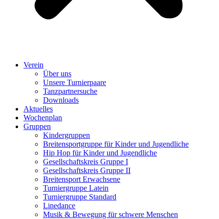
Verein
Über uns
Unsere Turnierpaare
Tanzpartnersuche
Downloads
Aktuelles
Wochenplan
Gruppen
Kindergruppen
Breitensportgruppe für Kinder und Jugendliche
Hip Hop für Kinder und Jugendliche​
Gesellschaftskreis Gruppe I
Gesellschaftskreis Gruppe II
Breitensport Erwachsene
Turniergruppe Latein
Turniergruppe Standard
Linedance
Musik & Bewegung für schwere Menschen​