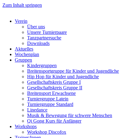
Zum Inhalt springen
Verein
Über uns
Unsere Turnierpaare
Tanzpartnersuche
Downloads
Aktuelles
Wochenplan
Gruppen
Kindergruppen
Breitensportgruppe für Kinder und Jugendliche
Hip Hop für Kinder und Jugendliche​
Gesellschaftskreis Gruppe I
Gesellschaftskreis Gruppe II
Breitensport Erwachsene
Turniergruppe Latein
Turniergruppe Standard
Linedance
Musik & Bewegung für schwere Menschen​
Qi Gong Kurs für Anfänger
Workshops
Workshop Discofox
Trainer:Innen