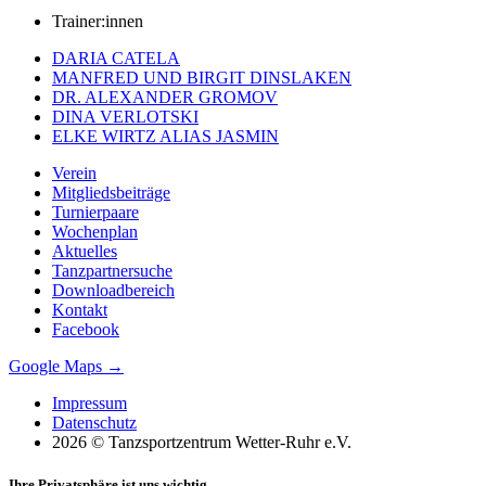
Trainer:innen
DARIA CATELA
MANFRED UND BIRGIT DINSLAKEN
DR. ALEXANDER GROMOV
DINA VERLOTSKI
ELKE WIRTZ ALIAS JASMIN
Verein
Mitgliedsbeiträge
Turnierpaare
Wochenplan
Aktuelles
Tanzpartnersuche
Downloadbereich
Kontakt
Facebook
Google Maps →
Impressum
Datenschutz
2026 © Tanzsportzentrum Wetter-Ruhr e.V.
Ihre Privatsphäre ist uns wichtig.