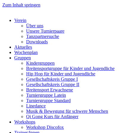
Zum Inhalt springen
Verein
Über uns
Unsere Turnierpaare
Tanzpartnersuche
Downloads
Aktuelles
Wochenplan
Gruppen
Kindergruppen
Breitensportgruppe für Kinder und Jugendliche
Hip Hop für Kinder und Jugendliche​
Gesellschaftskreis Gruppe I
Gesellschaftskreis Gruppe II
Breitensport Erwachsene
Turniergruppe Latein
Turniergruppe Standard
Linedance
Musik & Bewegung für schwere Menschen​
Qi Gong Kurs für Anfänger
Workshops
Workshop Discofox
Trainer:Innen