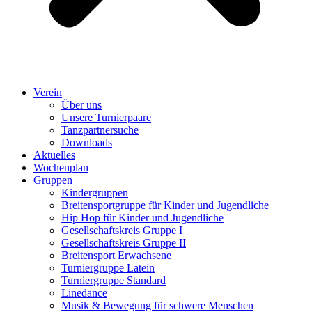
Verein
Über uns
Unsere Turnierpaare
Tanzpartnersuche
Downloads
Aktuelles
Wochenplan
Gruppen
Kindergruppen
Breitensportgruppe für Kinder und Jugendliche
Hip Hop für Kinder und Jugendliche​
Gesellschaftskreis Gruppe I
Gesellschaftskreis Gruppe II
Breitensport Erwachsene
Turniergruppe Latein
Turniergruppe Standard
Linedance
Musik & Bewegung für schwere Menschen​