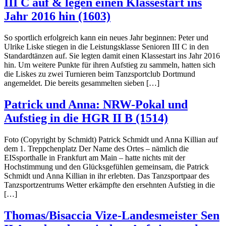
III C auf & legen einen Klassestart ins
Jahr 2016 hin (1603)
So sportlich erfolgreich kann ein neues Jahr beginnen: Peter und
Ulrike Liske stiegen in die Leistungsklasse Senioren III C in den
Standardtänzen auf. Sie legten damit einen Klassestart ins Jahr 2016
hin. Um weitere Punkte für ihren Aufstieg zu sammeln, hatten sich
die Liskes zu zwei Turnieren beim Tanzsportclub Dortmund
angemeldet. Die bereits gesammelten sieben […]
Patrick und Anna: NRW-Pokal und
Aufstieg in die HGR II B (1514)
Foto (Copyright by Schmidt) Patrick Schmidt und Anna Killian auf
dem 1. Treppchenplatz Der Name des Ortes – nämlich die
EISsporthalle in Frankfurt am Main – hatte nichts mit der
Hochstimmung und den Glücksgefühlen gemeinsam, die Patrick
Schmidt und Anna Killian in ihr erlebten. Das Tanzsportpaar des
Tanzsportzentrums Wetter erkämpfte den ersehnten Aufstieg in die
[…]
Thomas/Bisaccia Vize-Landesmeister Sen