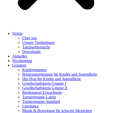
Verein
Über uns
Unsere Turnierpaare
Tanzpartnersuche
Downloads
Aktuelles
Wochenplan
Gruppen
Kindergruppen
Breitensportgruppe für Kinder und Jugendliche
Hip Hop für Kinder und Jugendliche​
Gesellschaftskreis Gruppe I
Gesellschaftskreis Gruppe II
Breitensport Erwachsene
Turniergruppe Latein
Turniergruppe Standard
Linedance
Musik & Bewegung für schwere Menschen​