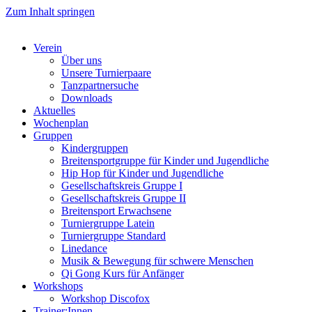
Zum Inhalt springen
Verein
Über uns
Unsere Turnierpaare
Tanzpartnersuche
Downloads
Aktuelles
Wochenplan
Gruppen
Kindergruppen
Breitensportgruppe für Kinder und Jugendliche
Hip Hop für Kinder und Jugendliche​
Gesellschaftskreis Gruppe I
Gesellschaftskreis Gruppe II
Breitensport Erwachsene
Turniergruppe Latein
Turniergruppe Standard
Linedance
Musik & Bewegung für schwere Menschen​
Qi Gong Kurs für Anfänger
Workshops
Workshop Discofox
Trainer:Innen