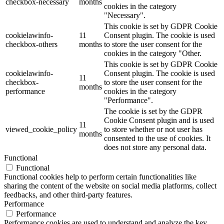
checkbox-necessary
months
cookies in the category
"Necessary".
This cookie is set by GDPR Cookie
cookielawinfo-
11
Consent plugin. The cookie is used
checkbox-others
months
to store the user consent for the
cookies in the category "Other.
This cookie is set by GDPR Cookie
cookielawinfo-
Consent plugin. The cookie is used
11
checkbox-
to store the user consent for the
months
performance
cookies in the category
"Performance".
The cookie is set by the GDPR
Cookie Consent plugin and is used
11
viewed_cookie_policy
to store whether or not user has
months
consented to the use of cookies. It
does not store any personal data.
Functional
Functional
Functional cookies help to perform certain functionalities like
sharing the content of the website on social media platforms, collect
feedbacks, and other third-party features.
Performance
Performance
Performance cookies are used to understand and analyze the key