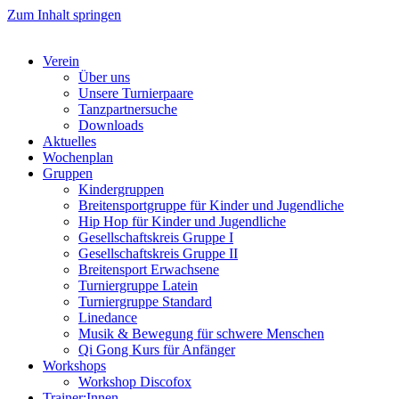
Zum Inhalt springen
Verein
Über uns
Unsere Turnierpaare
Tanzpartnersuche
Downloads
Aktuelles
Wochenplan
Gruppen
Kindergruppen
Breitensportgruppe für Kinder und Jugendliche
Hip Hop für Kinder und Jugendliche​
Gesellschaftskreis Gruppe I
Gesellschaftskreis Gruppe II
Breitensport Erwachsene
Turniergruppe Latein
Turniergruppe Standard
Linedance
Musik & Bewegung für schwere Menschen​
Qi Gong Kurs für Anfänger
Workshops
Workshop Discofox
Trainer:Innen