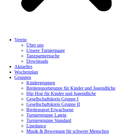
Verein
Über uns
Unsere Turnierpaare
Tanzpartnersuche
Downloads
Aktuelles
Wochenplan
Gruppen
Kindergruppen
Breitensportgruppe für Kinder und Jugendliche
Hip Hop für Kinder und Jugendliche​
Gesellschaftskreis Gruppe I
Gesellschaftskreis Gruppe II
Breitensport Erwachsene
Turniergruppe Latein
Turniergruppe Standard
Linedance
Musik & Bewegung für schwere Menschen​