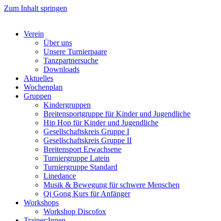
Zum Inhalt springen
Verein
Über uns
Unsere Turnierpaare
Tanzpartnersuche
Downloads
Aktuelles
Wochenplan
Gruppen
Kindergruppen
Breitensportgruppe für Kinder und Jugendliche
Hip Hop für Kinder und Jugendliche​
Gesellschaftskreis Gruppe I
Gesellschaftskreis Gruppe II
Breitensport Erwachsene
Turniergruppe Latein
Turniergruppe Standard
Linedance
Musik & Bewegung für schwere Menschen​
Qi Gong Kurs für Anfänger
Workshops
Workshop Discofox
Trainer:Innen