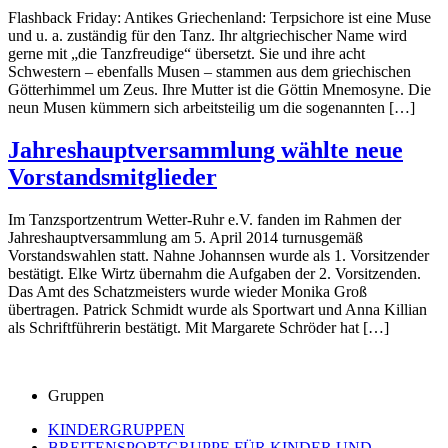
Flashback Friday: Antikes Griechenland: Terpsichore ist eine Muse
und u. a. zuständig für den Tanz. Ihr altgriechischer Name wird
gerne mit „die Tanzfreudige“ übersetzt. Sie und ihre acht
Schwestern – ebenfalls Musen – stammen aus dem griechischen
Götterhimmel um Zeus. Ihre Mutter ist die Göttin Mnemosyne. Die
neun Musen kümmern sich arbeitsteilig um die sogenannten […]
Jahreshauptversammlung wählte neue
Vorstandsmitglieder
Im Tanzsportzentrum Wetter-Ruhr e.V. fanden im Rahmen der
Jahreshauptversammlung am 5. April 2014 turnusgemäß
Vorstandswahlen statt. Nahne Johannsen wurde als 1. Vorsitzender
bestätigt. Elke Wirtz übernahm die Aufgaben der 2. Vorsitzenden.
Das Amt des Schatzmeisters wurde wieder Monika Groß
übertragen. Patrick Schmidt wurde als Sportwart und Anna Killian
als Schriftführerin bestätigt. Mit Margarete Schröder hat […]
Gruppen
KINDERGRUPPEN
BREITENSPORTGRUPPE FÜR KINDER UND