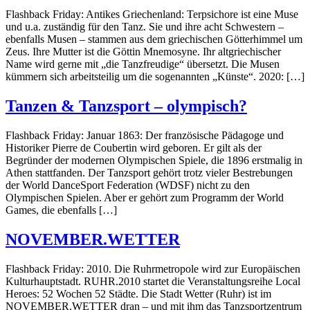
Flashback Friday: Antikes Griechenland: Terpsichore ist eine Muse
und u.a. zuständig für den Tanz. Sie und ihre acht Schwestern –
ebenfalls Musen – stammen aus dem griechischen Götterhimmel um
Zeus. Ihre Mutter ist die Göttin Mnemosyne. Ihr altgriechischer
Name wird gerne mit „die Tanzfreudige“ übersetzt. Die Musen
kümmern sich arbeitsteilig um die sogenannten „Künste“. 2020: […]
Tanzen & Tanzsport – olympisch?
Flashback Friday: Januar 1863: Der französische Pädagoge und
Historiker Pierre de Coubertin wird geboren. Er gilt als der
Begründer der modernen Olympischen Spiele, die 1896 erstmalig in
Athen stattfanden. Der Tanzsport gehört trotz vieler Bestrebungen
der World DanceSport Federation (WDSF) nicht zu den
Olympischen Spielen. Aber er gehört zum Programm der World
Games, die ebenfalls […]
NOVEMBER.WETTER
Flashback Friday: 2010. Die Ruhrmetropole wird zur Europäischen
Kulturhauptstadt. RUHR.2010 startet die Veranstaltungsreihe Local
Heroes: 52 Wochen 52 Städte. Die Stadt Wetter (Ruhr) ist im
NOVEMBER.WETTER dran – und mit ihm das Tanzsportzentrum