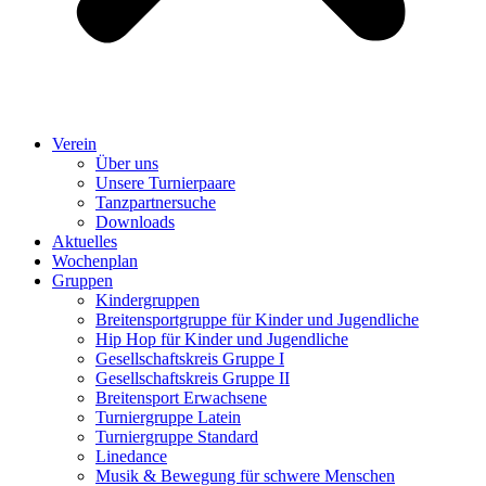
Verein
Über uns
Unsere Turnierpaare
Tanzpartnersuche
Downloads
Aktuelles
Wochenplan
Gruppen
Kindergruppen
Breitensportgruppe für Kinder und Jugendliche
Hip Hop für Kinder und Jugendliche​
Gesellschaftskreis Gruppe I
Gesellschaftskreis Gruppe II
Breitensport Erwachsene
Turniergruppe Latein
Turniergruppe Standard
Linedance
Musik & Bewegung für schwere Menschen​