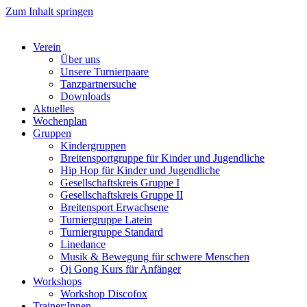
Zum Inhalt springen
Verein
Über uns
Unsere Turnierpaare
Tanzpartnersuche
Downloads
Aktuelles
Wochenplan
Gruppen
Kindergruppen
Breitensportgruppe für Kinder und Jugendliche
Hip Hop für Kinder und Jugendliche​
Gesellschaftskreis Gruppe I
Gesellschaftskreis Gruppe II
Breitensport Erwachsene
Turniergruppe Latein
Turniergruppe Standard
Linedance
Musik & Bewegung für schwere Menschen​
Qi Gong Kurs für Anfänger
Workshops
Workshop Discofox
Trainer:Innen