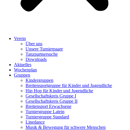
Verein
Über uns
Unsere Turnierpaare
Tanzpartnersuche
Downloads
Aktuelles
Wochenplan
Gruppen
Kindergruppen
Breitensportgruppe für Kinder und Jugendliche
Hip Hop für Kinder und Jugendliche​
Gesellschaftskreis Gruppe I
Gesellschaftskreis Gruppe II
Breitensport Erwachsene
Turniergruppe Latein
Turniergruppe Standard
Linedance
Musik & Bewegung für schwere Menschen​