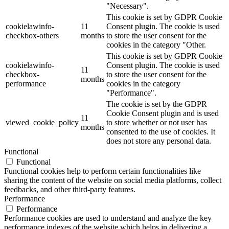
"Necessary".
This cookie is set by GDPR Cookie
cookielawinfo-
11
Consent plugin. The cookie is used
checkbox-others
months
to store the user consent for the
cookies in the category "Other.
This cookie is set by GDPR Cookie
cookielawinfo-
Consent plugin. The cookie is used
11
checkbox-
to store the user consent for the
months
performance
cookies in the category
"Performance".
The cookie is set by the GDPR
Cookie Consent plugin and is used
11
viewed_cookie_policy
to store whether or not user has
months
consented to the use of cookies. It
does not store any personal data.
Functional
Functional
Functional cookies help to perform certain functionalities like
sharing the content of the website on social media platforms, collect
feedbacks, and other third-party features.
Performance
Performance
Performance cookies are used to understand and analyze the key
performance indexes of the website which helps in delivering a