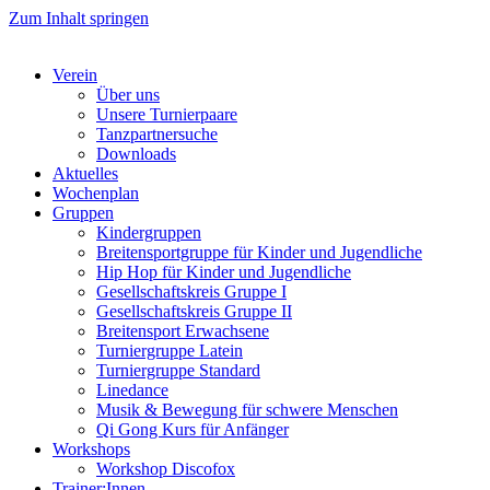
Zum Inhalt springen
Verein
Über uns
Unsere Turnierpaare
Tanzpartnersuche
Downloads
Aktuelles
Wochenplan
Gruppen
Kindergruppen
Breitensportgruppe für Kinder und Jugendliche
Hip Hop für Kinder und Jugendliche​
Gesellschaftskreis Gruppe I
Gesellschaftskreis Gruppe II
Breitensport Erwachsene
Turniergruppe Latein
Turniergruppe Standard
Linedance
Musik & Bewegung für schwere Menschen​
Qi Gong Kurs für Anfänger
Workshops
Workshop Discofox
Trainer:Innen