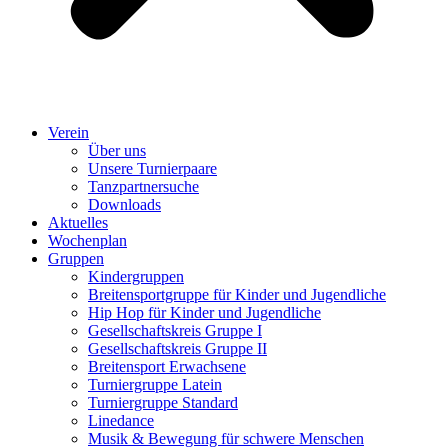
Verein
Über uns
Unsere Turnierpaare
Tanzpartnersuche
Downloads
Aktuelles
Wochenplan
Gruppen
Kindergruppen
Breitensportgruppe für Kinder und Jugendliche
Hip Hop für Kinder und Jugendliche​
Gesellschaftskreis Gruppe I
Gesellschaftskreis Gruppe II
Breitensport Erwachsene
Turniergruppe Latein
Turniergruppe Standard
Linedance
Musik & Bewegung für schwere Menschen​