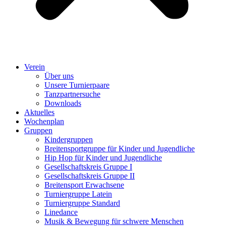
Verein
Über uns
Unsere Turnierpaare
Tanzpartnersuche
Downloads
Aktuelles
Wochenplan
Gruppen
Kindergruppen
Breitensportgruppe für Kinder und Jugendliche
Hip Hop für Kinder und Jugendliche​
Gesellschaftskreis Gruppe I
Gesellschaftskreis Gruppe II
Breitensport Erwachsene
Turniergruppe Latein
Turniergruppe Standard
Linedance
Musik & Bewegung für schwere Menschen​