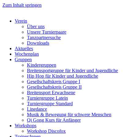
Zum Inhalt springen
Verein
Über uns
Unsere Turnierpaare
Tanzpartnersuche
Downloads
Aktuelles
Wochenplan
Gruppen
Kindergruppen
Breitensportgruppe für Kinder und Jugendliche
Hip Hop für Kinder und Jugendliche​
Gesellschaftskreis Gruppe I
Gesellschaftskreis Gruppe II
Breitensport Erwachsene
Turniergruppe Latein
Turniergruppe Standard
Linedance
Musik & Bewegung für schwere Menschen​
Qi Gong Kurs für Anfänger
Workshops
Workshop Discofox
Trainer:Innen