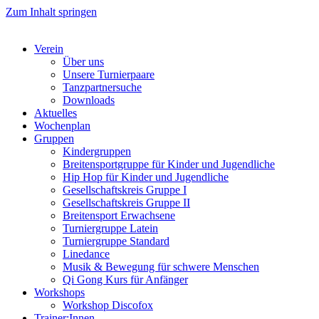
Zum Inhalt springen
Verein
Über uns
Unsere Turnierpaare
Tanzpartnersuche
Downloads
Aktuelles
Wochenplan
Gruppen
Kindergruppen
Breitensportgruppe für Kinder und Jugendliche
Hip Hop für Kinder und Jugendliche​
Gesellschaftskreis Gruppe I
Gesellschaftskreis Gruppe II
Breitensport Erwachsene
Turniergruppe Latein
Turniergruppe Standard
Linedance
Musik & Bewegung für schwere Menschen​
Qi Gong Kurs für Anfänger
Workshops
Workshop Discofox
Trainer:Innen