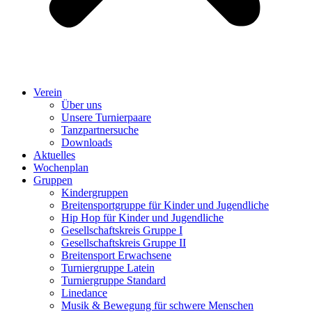
Verein
Über uns
Unsere Turnierpaare
Tanzpartnersuche
Downloads
Aktuelles
Wochenplan
Gruppen
Kindergruppen
Breitensportgruppe für Kinder und Jugendliche
Hip Hop für Kinder und Jugendliche​
Gesellschaftskreis Gruppe I
Gesellschaftskreis Gruppe II
Breitensport Erwachsene
Turniergruppe Latein
Turniergruppe Standard
Linedance
Musik & Bewegung für schwere Menschen​