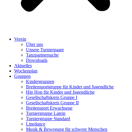
Verein
Über uns
Unsere Turnierpaare
Tanzpartnersuche
Downloads
Aktuelles
Wochenplan
Gruppen
Kindergruppen
Breitensportgruppe für Kinder und Jugendliche
Hip Hop für Kinder und Jugendliche​
Gesellschaftskreis Gruppe I
Gesellschaftskreis Gruppe II
Breitensport Erwachsene
Turniergruppe Latein
Turniergruppe Standard
Linedance
Musik & Bewegung für schwere Menschen​