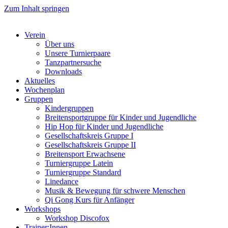
Zum Inhalt springen
Verein
Über uns
Unsere Turnierpaare
Tanzpartnersuche
Downloads
Aktuelles
Wochenplan
Gruppen
Kindergruppen
Breitensportgruppe für Kinder und Jugendliche
Hip Hop für Kinder und Jugendliche​
Gesellschaftskreis Gruppe I
Gesellschaftskreis Gruppe II
Breitensport Erwachsene
Turniergruppe Latein
Turniergruppe Standard
Linedance
Musik & Bewegung für schwere Menschen​
Qi Gong Kurs für Anfänger
Workshops
Workshop Discofox
Trainer:Innen