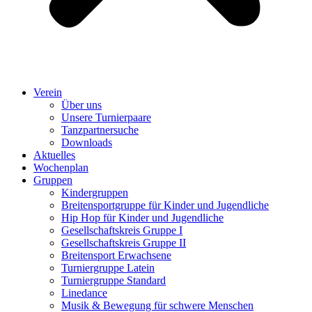
Verein
Über uns
Unsere Turnierpaare
Tanzpartnersuche
Downloads
Aktuelles
Wochenplan
Gruppen
Kindergruppen
Breitensportgruppe für Kinder und Jugendliche
Hip Hop für Kinder und Jugendliche​
Gesellschaftskreis Gruppe I
Gesellschaftskreis Gruppe II
Breitensport Erwachsene
Turniergruppe Latein
Turniergruppe Standard
Linedance
Musik & Bewegung für schwere Menschen​