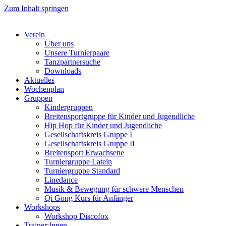
Zum Inhalt springen
Verein
Über uns
Unsere Turnierpaare
Tanzpartnersuche
Downloads
Aktuelles
Wochenplan
Gruppen
Kindergruppen
Breitensportgruppe für Kinder und Jugendliche
Hip Hop für Kinder und Jugendliche​
Gesellschaftskreis Gruppe I
Gesellschaftskreis Gruppe II
Breitensport Erwachsene
Turniergruppe Latein
Turniergruppe Standard
Linedance
Musik & Bewegung für schwere Menschen​
Qi Gong Kurs für Anfänger
Workshops
Workshop Discofox
Trainer:Innen