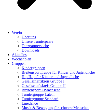
Verein
Über uns
Unsere Turnierpaare
Tanzpartnersuche
Downloads
Aktuelles
Wochenplan
Gruppen
Kindergruppen
Breitensportgruppe für Kinder und Jugendliche
Hip Hop für Kinder und Jugendliche​
Gesellschaftskreis Gruppe I
Gesellschaftskreis Gruppe II
Breitensport Erwachsene
Turniergruppe Latein
Turniergruppe Standard
Linedance
Musik & Bewegung für schwere Menschen​