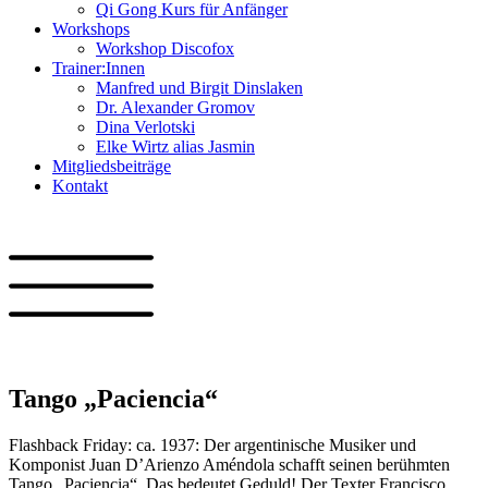
Qi Gong Kurs für Anfänger
Workshops
Workshop Discofox
Trainer:Innen
Manfred und Birgit Dinslaken
Dr. Alexander Gromov
Dina Verlotski
Elke Wirtz alias Jasmin
Mitgliedsbeiträge
Kontakt
Tango „Paciencia“
Flashback Friday: ca. 1937: Der argentinische Musiker und
Komponist Juan D’Arienzo Améndola schafft seinen berühmten
Tango „Paciencia“. Das bedeutet Geduld! Der Texter Francisco