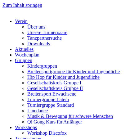
Zum Inhalt springen
Verein
Über uns
Unsere Turnierpaare
Tanzpartnersuche
Downloads
Aktuelles
Wochenplan
Gruppen
Kindergruppen
Breitensportgruppe für Kinder und Jugendliche
Hip Hop für Kinder und Jugendliche​
Gesellschaftskreis Gruppe I
Gesellschaftskreis Gruppe II
Breitensport Erwachsene
Turniergruppe Latein
Turniergruppe Standard
Linedance
Musik & Bewegung für schwere Menschen​
Qi Gong Kurs für Anfänger
Workshops
Workshop Discofox
Trainer:Innen