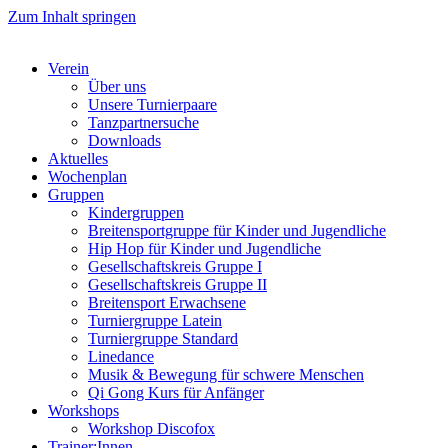
Zum Inhalt springen
Verein
Über uns
Unsere Turnierpaare
Tanzpartnersuche
Downloads
Aktuelles
Wochenplan
Gruppen
Kindergruppen
Breitensportgruppe für Kinder und Jugendliche
Hip Hop für Kinder und Jugendliche​
Gesellschaftskreis Gruppe I
Gesellschaftskreis Gruppe II
Breitensport Erwachsene
Turniergruppe Latein
Turniergruppe Standard
Linedance
Musik & Bewegung für schwere Menschen​
Qi Gong Kurs für Anfänger
Workshops
Workshop Discofox
Trainer:Innen