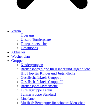
Verein
Über uns
Unsere Turnierpaare
Tanzpartnersuche
Downloads
Aktuelles
Wochenplan
Gruppen
Kindergruppen
Breitensportgruppe für Kinder und Jugendliche
Hip Hop für Kinder und Jugendliche​
Gesellschaftskreis Gruppe I
Gesellschaftskreis Gruppe II
Breitensport Erwachsene
Turniergruppe Latein
Turniergruppe Standard
Linedance
Musik & Bewegung für schwere Menschen​