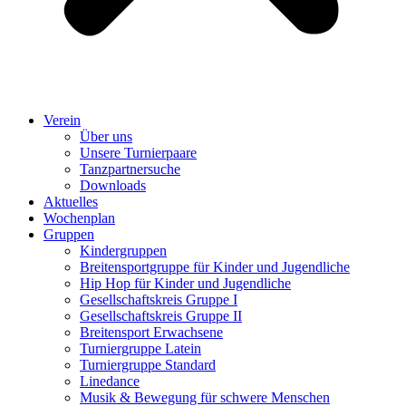
Verein
Über uns
Unsere Turnierpaare
Tanzpartnersuche
Downloads
Aktuelles
Wochenplan
Gruppen
Kindergruppen
Breitensportgruppe für Kinder und Jugendliche
Hip Hop für Kinder und Jugendliche​
Gesellschaftskreis Gruppe I
Gesellschaftskreis Gruppe II
Breitensport Erwachsene
Turniergruppe Latein
Turniergruppe Standard
Linedance
Musik & Bewegung für schwere Menschen​