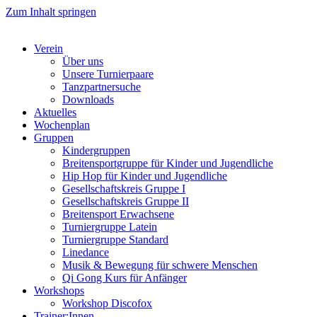
Zum Inhalt springen
Verein
Über uns
Unsere Turnierpaare
Tanzpartnersuche
Downloads
Aktuelles
Wochenplan
Gruppen
Kindergruppen
Breitensportgruppe für Kinder und Jugendliche
Hip Hop für Kinder und Jugendliche​
Gesellschaftskreis Gruppe I
Gesellschaftskreis Gruppe II
Breitensport Erwachsene
Turniergruppe Latein
Turniergruppe Standard
Linedance
Musik & Bewegung für schwere Menschen​
Qi Gong Kurs für Anfänger
Workshops
Workshop Discofox
Trainer:Innen