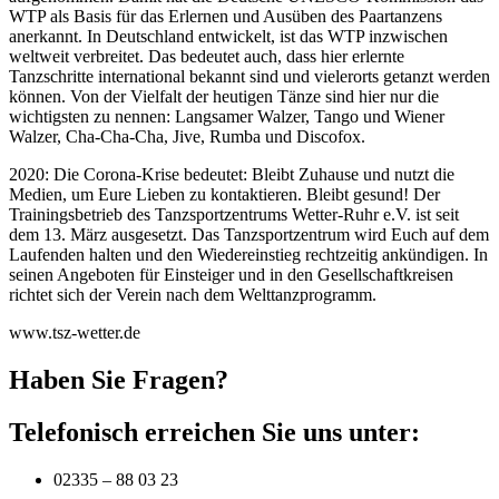
WTP als Basis für das Erlernen und Ausüben des Paartanzens
anerkannt. In Deutschland entwickelt, ist das WTP inzwischen
weltweit verbreitet. Das bedeutet auch, dass hier erlernte
Tanzschritte international bekannt sind und vielerorts getanzt werden
können. Von der Vielfalt der heutigen Tänze sind hier nur die
wichtigsten zu nennen: Langsamer Walzer, Tango und Wiener
Walzer, Cha-Cha-Cha, Jive, Rumba und Discofox.
2020: Die Corona-Krise bedeutet: Bleibt Zuhause und nutzt die
Medien, um Eure Lieben zu kontaktieren. Bleibt gesund! Der
Trainingsbetrieb des Tanzsportzentrums Wetter-Ruhr e.V. ist seit
dem 13. März ausgesetzt. Das Tanzsportzentrum wird Euch auf dem
Laufenden halten und den Wiedereinstieg rechtzeitig ankündigen. In
seinen Angeboten für Einsteiger und in den Gesellschaftkreisen
richtet sich der Verein nach dem Welttanzprogramm.
www.tsz-wetter.de
Haben Sie Fragen?
Telefonisch erreichen Sie uns unter:
02335 – 88 03 23