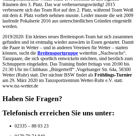
Räumen den 3. Platz. Das war verbesserungswürdig! 2015
verbesserte sich das Team Rot auf den 2. Platz, während Team Weiß
mit dem 4. Platz vorlieb nehmen musste. Leider musste die seit 2009
laufende Pokalserie 2016 aus unterschiedlichen Gründen eingestellt
werden.
2019/2020: Ein kleines neues Breitensport-Team hat sich zusammen
gefunden und ist erstmalig wieder auswärts in Essen gestartet. Damit
die Paare in Wetter – und in anderen Vereinen für Wetter – starten
können, sucht die
Breitensportgruppe
weiterhin „Nachwuchs“.
Tanzpaare, die sich sportlich entwickeln möchten, sind herzlich zum
Schnuppern eingeladen. Das Training findet freitags von 20:00 bis
21:30 Uhr im Clubhaus „Bürgertreff“ ,Vogelsanger Str. 64a, 58300
Wetter (Ruhr) statt. Der nächste BSW findet als
Frühlings-Turnier
am 29. März 2020 im Tanzsportzentrum Wetter-Ruhr e.V. statt.
www.tsz-wetter.de
Haben Sie Fragen?
Telefonisch erreichen Sie uns unter:
02335 – 88 03 23