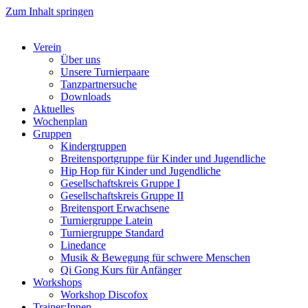
Zum Inhalt springen
Verein
Über uns
Unsere Turnierpaare
Tanzpartnersuche
Downloads
Aktuelles
Wochenplan
Gruppen
Kindergruppen
Breitensportgruppe für Kinder und Jugendliche
Hip Hop für Kinder und Jugendliche​
Gesellschaftskreis Gruppe I
Gesellschaftskreis Gruppe II
Breitensport Erwachsene
Turniergruppe Latein
Turniergruppe Standard
Linedance
Musik & Bewegung für schwere Menschen​
Qi Gong Kurs für Anfänger
Workshops
Workshop Discofox
Trainer:Innen