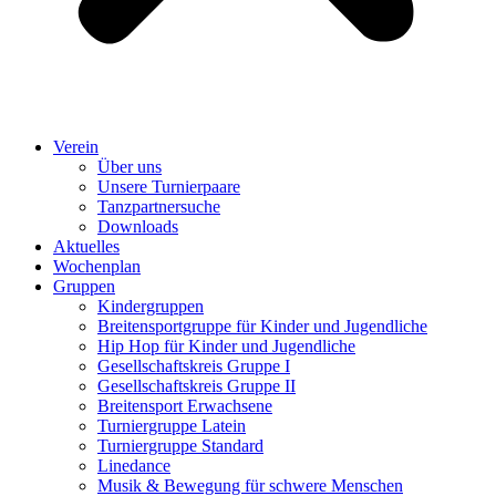
Verein
Über uns
Unsere Turnierpaare
Tanzpartnersuche
Downloads
Aktuelles
Wochenplan
Gruppen
Kindergruppen
Breitensportgruppe für Kinder und Jugendliche
Hip Hop für Kinder und Jugendliche​
Gesellschaftskreis Gruppe I
Gesellschaftskreis Gruppe II
Breitensport Erwachsene
Turniergruppe Latein
Turniergruppe Standard
Linedance
Musik & Bewegung für schwere Menschen​