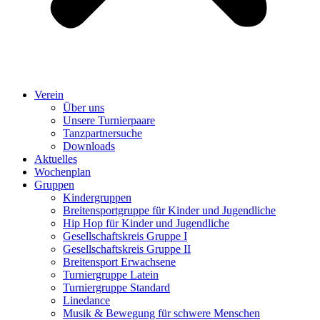
Verein
Über uns
Unsere Turnierpaare
Tanzpartnersuche
Downloads
Aktuelles
Wochenplan
Gruppen
Kindergruppen
Breitensportgruppe für Kinder und Jugendliche
Hip Hop für Kinder und Jugendliche​
Gesellschaftskreis Gruppe I
Gesellschaftskreis Gruppe II
Breitensport Erwachsene
Turniergruppe Latein
Turniergruppe Standard
Linedance
Musik & Bewegung für schwere Menschen​