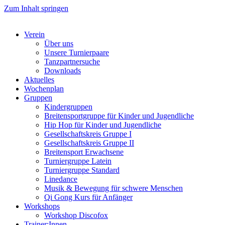
Zum Inhalt springen
Verein
Über uns
Unsere Turnierpaare
Tanzpartnersuche
Downloads
Aktuelles
Wochenplan
Gruppen
Kindergruppen
Breitensportgruppe für Kinder und Jugendliche
Hip Hop für Kinder und Jugendliche​
Gesellschaftskreis Gruppe I
Gesellschaftskreis Gruppe II
Breitensport Erwachsene
Turniergruppe Latein
Turniergruppe Standard
Linedance
Musik & Bewegung für schwere Menschen​
Qi Gong Kurs für Anfänger
Workshops
Workshop Discofox
Trainer:Innen