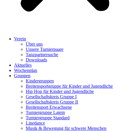
Verein
Über uns
Unsere Turnierpaare
Tanzpartnersuche
Downloads
Aktuelles
Wochenplan
Gruppen
Kindergruppen
Breitensportgruppe für Kinder und Jugendliche
Hip Hop für Kinder und Jugendliche​
Gesellschaftskreis Gruppe I
Gesellschaftskreis Gruppe II
Breitensport Erwachsene
Turniergruppe Latein
Turniergruppe Standard
Linedance
Musik & Bewegung für schwere Menschen​