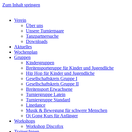
Zum Inhalt springen
Verein
Über uns
Unsere Turnierpaare
Tanzpartnersuche
Downloads
Aktuelles
Wochenplan
Gruppen
Kindergruppen
Breitensportgruppe für Kinder und Jugendliche
Hip Hop für Kinder und Jugendliche​
Gesellschaftskreis Gruppe I
Gesellschaftskreis Gruppe II
Breitensport Erwachsene
Turniergruppe Latein
Turniergruppe Standard
Linedance
Musik & Bewegung für schwere Menschen​
Qi Gong Kurs für Anfänger
Workshops
Workshop Discofox
Trainer:Innen