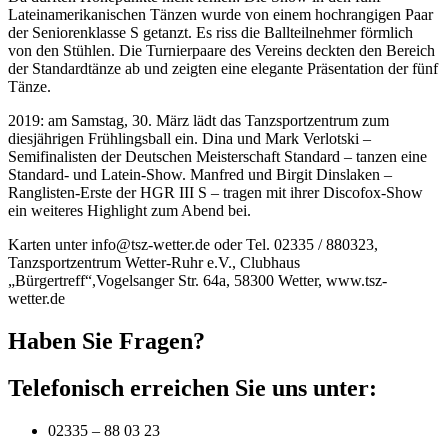
Lateinamerikanischen Tänzen wurde von einem hochrangigen Paar
der Seniorenklasse S getanzt. Es riss die Ballteilnehmer förmlich
von den Stühlen. Die Turnierpaare des Vereins deckten den Bereich
der Standardtänze ab und zeigten eine elegante Präsentation der fünf
Tänze.
2019: am Samstag, 30. März lädt das Tanzsportzentrum zum
diesjährigen Frühlingsball ein. Dina und Mark Verlotski –
Semifinalisten der Deutschen Meisterschaft Standard – tanzen eine
Standard- und Latein-Show. Manfred und Birgit Dinslaken –
Ranglisten-Erste der HGR III S – tragen mit ihrer Discofox-Show
ein weiteres Highlight zum Abend bei.
Karten unter info@tsz-wetter.de oder Tel. 02335 / 880323,
Tanzsportzentrum Wetter-Ruhr e.V., Clubhaus
„Bürgertreff“,Vogelsanger Str. 64a, 58300 Wetter, www.tsz-
wetter.de
Haben Sie Fragen?
Telefonisch erreichen Sie uns unter:
02335 – 88 03 23