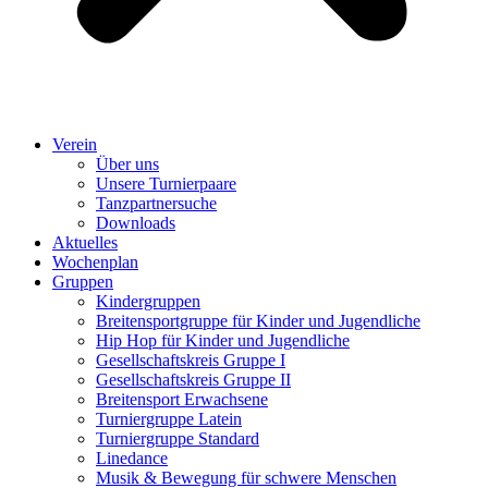
Verein
Über uns
Unsere Turnierpaare
Tanzpartnersuche
Downloads
Aktuelles
Wochenplan
Gruppen
Kindergruppen
Breitensportgruppe für Kinder und Jugendliche
Hip Hop für Kinder und Jugendliche​
Gesellschaftskreis Gruppe I
Gesellschaftskreis Gruppe II
Breitensport Erwachsene
Turniergruppe Latein
Turniergruppe Standard
Linedance
Musik & Bewegung für schwere Menschen​