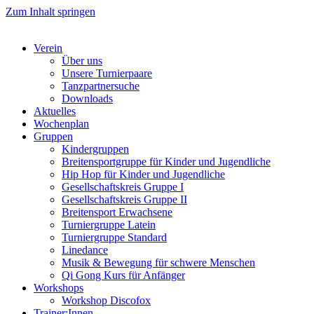
Zum Inhalt springen
Verein
Über uns
Unsere Turnierpaare
Tanzpartnersuche
Downloads
Aktuelles
Wochenplan
Gruppen
Kindergruppen
Breitensportgruppe für Kinder und Jugendliche
Hip Hop für Kinder und Jugendliche​
Gesellschaftskreis Gruppe I
Gesellschaftskreis Gruppe II
Breitensport Erwachsene
Turniergruppe Latein
Turniergruppe Standard
Linedance
Musik & Bewegung für schwere Menschen​
Qi Gong Kurs für Anfänger
Workshops
Workshop Discofox
Trainer:Innen