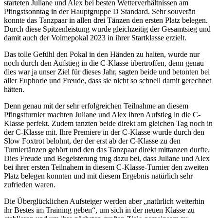
starteten Juliane und Alex bei besten Wetterverhältnissen am
Pfingstsonntag in der Hauptgruppe D Standard. Sehr souverän
konnte das Tanzpaar in allen drei Tänzen den ersten Platz belegen.
Durch diese Spitzenleistung wurde gleichzeitig der Gesamtsieg und
damit auch der Volmepokal 2023 in ihrer Startklasse erzielt.
Das tolle Gefühl den Pokal in den Händen zu halten, wurde nur
noch durch den Aufstieg in die C-Klasse übertroffen, denn genau
dies war ja unser Ziel für dieses Jahr, sagten beide und betonten bei
aller Euphorie und Freude, dass sie nicht so schnell damit gerechnet
hätten.
Denn genau mit der sehr erfolgreichen Teilnahme an diesem
Pfingstturnier machten Juliane und Alex ihren Aufstieg in die C-
Klasse perfekt. Zudem tanzten beide direkt am gleichen Tag noch in
der C-Klasse mit. Ihre Premiere in der C-Klasse wurde durch den
Slow Foxtrot belohnt, der der erst ab der C-Klasse zu den
Turniertänzen gehört und den das Tanzpaar direkt mittanzen durfte.
Dies Freude und Begeisterung trug dazu bei, dass Juliane und Alex
bei ihrer ersten Teilnahem in diesem C-Klasse-Turnier den zweiten
Platz belegen konnten und mit diesem Ergebnis natürlich sehr
zufrieden waren.
Die Überglücklichen Aufsteiger werden aber „natürlich weiterhin
ihr Bestes im Training geben“, um sich in der neuen Klasse zu