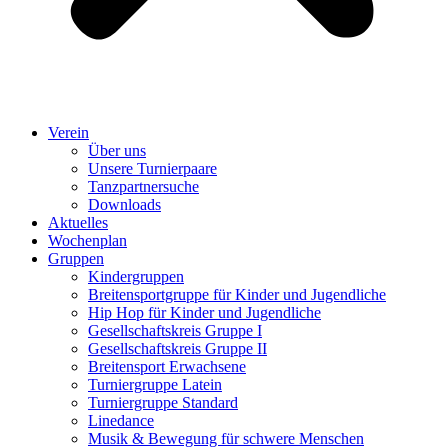
Verein
Über uns
Unsere Turnierpaare
Tanzpartnersuche
Downloads
Aktuelles
Wochenplan
Gruppen
Kindergruppen
Breitensportgruppe für Kinder und Jugendliche
Hip Hop für Kinder und Jugendliche​
Gesellschaftskreis Gruppe I
Gesellschaftskreis Gruppe II
Breitensport Erwachsene
Turniergruppe Latein
Turniergruppe Standard
Linedance
Musik & Bewegung für schwere Menschen​