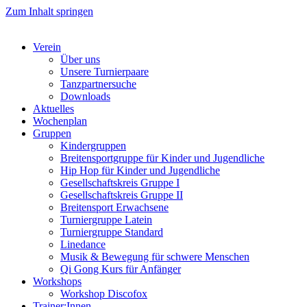
Zum Inhalt springen
Verein
Über uns
Unsere Turnierpaare
Tanzpartnersuche
Downloads
Aktuelles
Wochenplan
Gruppen
Kindergruppen
Breitensportgruppe für Kinder und Jugendliche
Hip Hop für Kinder und Jugendliche​
Gesellschaftskreis Gruppe I
Gesellschaftskreis Gruppe II
Breitensport Erwachsene
Turniergruppe Latein
Turniergruppe Standard
Linedance
Musik & Bewegung für schwere Menschen​
Qi Gong Kurs für Anfänger
Workshops
Workshop Discofox
Trainer:Innen