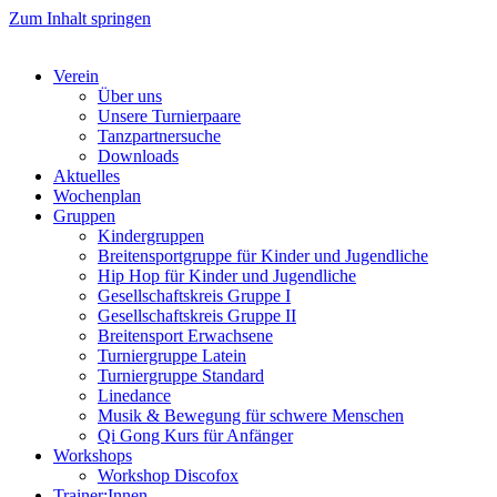
Zum Inhalt springen
Verein
Über uns
Unsere Turnierpaare
Tanzpartnersuche
Downloads
Aktuelles
Wochenplan
Gruppen
Kindergruppen
Breitensportgruppe für Kinder und Jugendliche
Hip Hop für Kinder und Jugendliche​
Gesellschaftskreis Gruppe I
Gesellschaftskreis Gruppe II
Breitensport Erwachsene
Turniergruppe Latein
Turniergruppe Standard
Linedance
Musik & Bewegung für schwere Menschen​
Qi Gong Kurs für Anfänger
Workshops
Workshop Discofox
Trainer:Innen