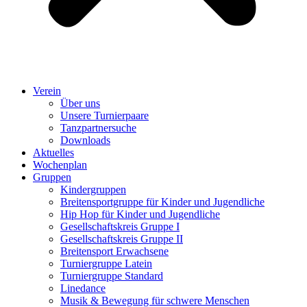
Verein
Über uns
Unsere Turnierpaare
Tanzpartnersuche
Downloads
Aktuelles
Wochenplan
Gruppen
Kindergruppen
Breitensportgruppe für Kinder und Jugendliche
Hip Hop für Kinder und Jugendliche​
Gesellschaftskreis Gruppe I
Gesellschaftskreis Gruppe II
Breitensport Erwachsene
Turniergruppe Latein
Turniergruppe Standard
Linedance
Musik & Bewegung für schwere Menschen​