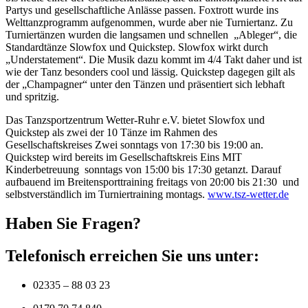
Partys und gesellschaftliche Anlässe passen. Foxtrott wurde ins
Welttanzprogramm aufgenommen, wurde aber nie Turniertanz. Zu
Turniertänzen wurden die langsamen und schnellen „Ableger“, die
Standardtänze Slowfox und Quickstep. Slowfox wirkt durch
„Understatement“. Die Musik dazu kommt im 4/4 Takt daher und ist
wie der Tanz besonders cool und lässig. Quickstep dagegen gilt als
der „Champagner“ unter den Tänzen und präsentiert sich lebhaft
und spritzig.
Das Tanzsportzentrum Wetter-Ruhr e.V. bietet Slowfox und
Quickstep als zwei der 10 Tänze im Rahmen des
Gesellschaftskreises Zwei sonntags von 17:30 bis 19:00 an.
Quickstep wird bereits im Gesellschaftskreis Eins MIT
Kinderbetreuung sonntags von 15:00 bis 17:30 getanzt. Darauf
aufbauend im Breitensporttraining freitags von 20:00 bis 21:30 und
selbstverständlich im Turniertraining montags.
www.tsz-wetter.de
Haben Sie Fragen?
Telefonisch erreichen Sie uns unter:
02335 – 88 03 23