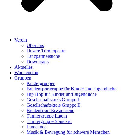
Verein
Über uns
Unsere Turnierpaare
Tanzpartnersuche
Downloads
Aktuelles
Wochenplan
Gruppen
Kindergruppen
Breitensportgruppe für Kinder und Jugendliche
Hip Hop für Kinder und Jugendliche​
Gesellschaftskreis Gruppe I
Gesellschaftskreis Gruppe II
Breitensport Erwachsene
Turniergruppe Latein
Turniergruppe Standard
Linedance
Musik & Bewegung für schwere Menschen​