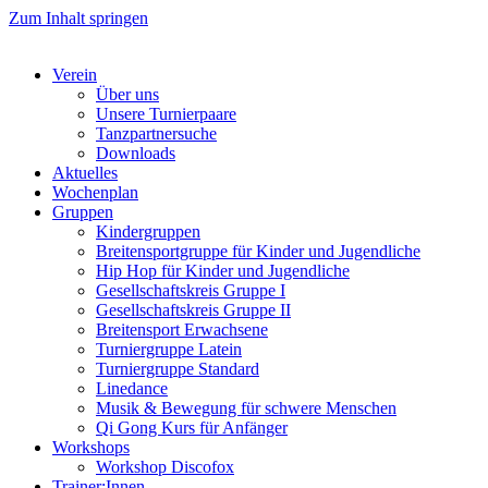
Zum Inhalt springen
Verein
Über uns
Unsere Turnierpaare
Tanzpartnersuche
Downloads
Aktuelles
Wochenplan
Gruppen
Kindergruppen
Breitensportgruppe für Kinder und Jugendliche
Hip Hop für Kinder und Jugendliche​
Gesellschaftskreis Gruppe I
Gesellschaftskreis Gruppe II
Breitensport Erwachsene
Turniergruppe Latein
Turniergruppe Standard
Linedance
Musik & Bewegung für schwere Menschen​
Qi Gong Kurs für Anfänger
Workshops
Workshop Discofox
Trainer:Innen