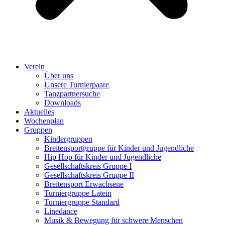
Verein
Über uns
Unsere Turnierpaare
Tanzpartnersuche
Downloads
Aktuelles
Wochenplan
Gruppen
Kindergruppen
Breitensportgruppe für Kinder und Jugendliche
Hip Hop für Kinder und Jugendliche​
Gesellschaftskreis Gruppe I
Gesellschaftskreis Gruppe II
Breitensport Erwachsene
Turniergruppe Latein
Turniergruppe Standard
Linedance
Musik & Bewegung für schwere Menschen​