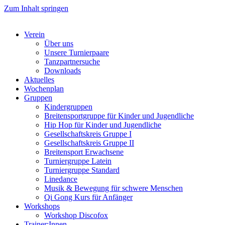
Zum Inhalt springen
Verein
Über uns
Unsere Turnierpaare
Tanzpartnersuche
Downloads
Aktuelles
Wochenplan
Gruppen
Kindergruppen
Breitensportgruppe für Kinder und Jugendliche
Hip Hop für Kinder und Jugendliche​
Gesellschaftskreis Gruppe I
Gesellschaftskreis Gruppe II
Breitensport Erwachsene
Turniergruppe Latein
Turniergruppe Standard
Linedance
Musik & Bewegung für schwere Menschen​
Qi Gong Kurs für Anfänger
Workshops
Workshop Discofox
Trainer:Innen