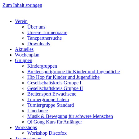
Zum Inhalt springen
Verein
Über uns
Unsere Turnierpaare
Tanzpartnersuche
Downloads
Aktuelles
Wochenplan
Gruppen
Kindergruppen
Breitensportgruppe für Kinder und Jugendliche
Hip Hop für Kinder und Jugendliche​
Gesellschaftskreis Gruppe I
Gesellschaftskreis Gruppe II
Breitensport Erwachsene
Turniergruppe Latein
Turniergruppe Standard
Linedance
Musik & Bewegung für schwere Menschen​
Qi Gong Kurs für Anfänger
Workshops
Workshop Discofox
Trainer:Innen