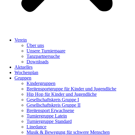
Verein
Über uns
Unsere Turnierpaare
Tanzpartnersuche
Downloads
Aktuelles
Wochenplan
Gruppen
Kindergruppen
Breitensportgruppe für Kinder und Jugendliche
Hip Hop für Kinder und Jugendliche​
Gesellschaftskreis Gruppe I
Gesellschaftskreis Gruppe II
Breitensport Erwachsene
Turniergruppe Latein
Turniergruppe Standard
Linedance
Musik & Bewegung für schwere Menschen​