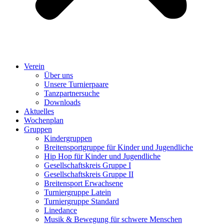
Verein
Über uns
Unsere Turnierpaare
Tanzpartnersuche
Downloads
Aktuelles
Wochenplan
Gruppen
Kindergruppen
Breitensportgruppe für Kinder und Jugendliche
Hip Hop für Kinder und Jugendliche​
Gesellschaftskreis Gruppe I
Gesellschaftskreis Gruppe II
Breitensport Erwachsene
Turniergruppe Latein
Turniergruppe Standard
Linedance
Musik & Bewegung für schwere Menschen​