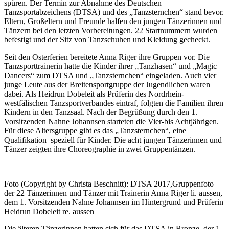
spüren. Der Termin zur Abnahme des Deutschen
Tanzsportabzeichens (DTSA) und des „Tanzsternchen“ stand bevor.
Eltern, Großeltern und Freunde halfen den jungen Tänzerinnen und
Tänzern bei den letzten Vorbereitungen. 22 Startnummern wurden
befestigt und der Sitz von Tanzschuhen und Kleidung gecheckt.
Seit den Osterferien bereitete Anna Riger ihre Gruppen vor. Die
Tanzsporttrainerin hatte die Kinder ihrer „Tanzhasen“ und „Magic
Dancers“ zum DTSA und „Tanzsternchen“ eingeladen. Auch vier
junge Leute aus der Breitensportgruppe der Jugendlichen waren
dabei. Als Heidrun Dobeleit als Prüferin des Nordrhein-
westfälischen Tanzsportverbandes eintraf, folgten die Familien ihren
Kindern in den Tanzsaal. Nach der Begrüßung durch den 1.
Vorsitzenden Nahne Johannsen starteten die Vier-bis Achtjährigen.
Für diese Altersgruppe gibt es das „Tanzsternchen“, eine
Qualifikation speziell für Kinder. Die acht jungen Tänzerinnen und
Tänzer zeigten ihre Choreographie in zwei Gruppentänzen.
Foto (Copyright by Christa Beschnitt): DTSA 2017,Gruppenfoto
der 22 Tänzerinnen und Tänzer mit Trainerin Anna Riger li. aussen,
dem 1. Vorsitzenden Nahne Johannsen im Hintergrund und Prüferin
Heidrun Dobeleit re. aussen
Die älteren Tänzerinnen hatten sich für das DTSA in Bronze, der 1.