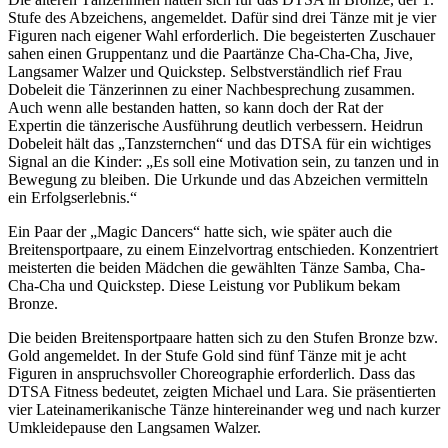
Stufe des Abzeichens, angemeldet. Dafür sind drei Tänze mit je vier
Figuren nach eigener Wahl erforderlich. Die begeisterten Zuschauer
sahen einen Gruppentanz und die Paartänze Cha-Cha-Cha, Jive,
Langsamer Walzer und Quickstep. Selbstverständlich rief Frau
Dobeleit die Tänzerinnen zu einer Nachbesprechung zusammen.
Auch wenn alle bestanden hatten, so kann doch der Rat der
Expertin die tänzerische Ausführung deutlich verbessern. Heidrun
Dobeleit hält das „Tanzsternchen“ und das DTSA für ein wichtiges
Signal an die Kinder: „Es soll eine Motivation sein, zu tanzen und in
Bewegung zu bleiben. Die Urkunde und das Abzeichen vermitteln
ein Erfolgserlebnis.“
Ein Paar der „Magic Dancers“ hatte sich, wie später auch die
Breitensportpaare, zu einem Einzelvortrag entschieden. Konzentriert
meisterten die beiden Mädchen die gewählten Tänze Samba, Cha-
Cha-Cha und Quickstep. Diese Leistung vor Publikum bekam
Bronze.
Die beiden Breitensportpaare hatten sich zu den Stufen Bronze bzw.
Gold angemeldet. In der Stufe Gold sind fünf Tänze mit je acht
Figuren in anspruchsvoller Choreographie erforderlich. Dass das
DTSA Fitness bedeutet, zeigten Michael und Lara. Sie präsentierten
vier Lateinamerikanische Tänze hintereinander weg und nach kurzer
Umkleidepause den Langsamen Walzer.