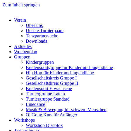
Zum Inhalt springen
Verein
Über uns
Unsere Turnierpaare
Tanzpartnersuche
Downloads
Aktuelles
Wochenplan
Gruppen
Kindergruppen
Breitensportgruppe für Kinder und Jugendliche
Hip Hop für Kinder und Jugendliche​
Gesellschaftskreis Gruppe I
Gesellschaftskreis Gruppe II
Breitensport Erwachsene
Turniergruppe Latein
Turniergruppe Standard
Linedance
Musik & Bewegung für schwere Menschen​
Qi Gong Kurs für Anfänger
Workshops
Workshop Discofox
Trainer:Innen