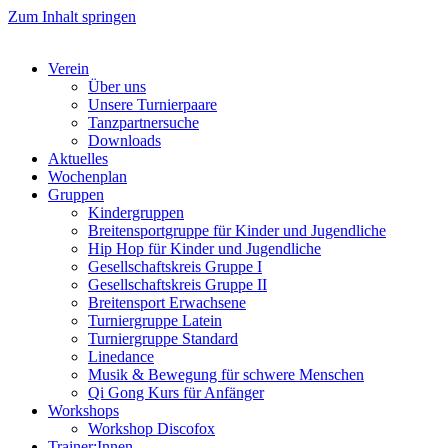
Zum Inhalt springen
Verein
Über uns
Unsere Turnierpaare
Tanzpartnersuche
Downloads
Aktuelles
Wochenplan
Gruppen
Kindergruppen
Breitensportgruppe für Kinder und Jugendliche
Hip Hop für Kinder und Jugendliche​
Gesellschaftskreis Gruppe I
Gesellschaftskreis Gruppe II
Breitensport Erwachsene
Turniergruppe Latein
Turniergruppe Standard
Linedance
Musik & Bewegung für schwere Menschen​
Qi Gong Kurs für Anfänger
Workshops
Workshop Discofox
Trainer:Innen