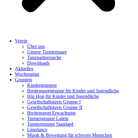
Verein
Über uns
Unsere Turnierpaare
Tanzpartnersuche
Downloads
Aktuelles
Wochenplan
Gruppen
Kindergruppen
Breitensportgruppe für Kinder und Jugendliche
Hip Hop für Kinder und Jugendliche​
Gesellschaftskreis Gruppe I
Gesellschaftskreis Gruppe II
Breitensport Erwachsene
Turniergruppe Latein
Turniergruppe Standard
Linedance
Musik & Bewegung für schwere Menschen​