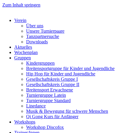
Zum Inhalt springen
Verein
Über uns
Unsere Turnierpaare
Tanzpartnersuche
Downloads
Aktuelles
Wochenplan
Gruppen
Kindergruppen
Breitensportgruppe für Kinder und Jugendliche
Hip Hop für Kinder und Jugendliche​
Gesellschaftskreis Gruppe I
Gesellschaftskreis Gruppe II
Breitensport Erwachsene
Turniergruppe Latein
Turniergruppe Standard
Linedance
Musik & Bewegung für schwere Menschen​
Qi Gong Kurs für Anfänger
Workshops
Workshop Discofox
Trainer:Innen