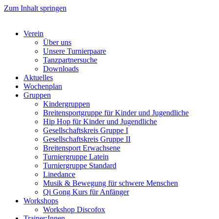
Zum Inhalt springen
Verein
Über uns
Unsere Turnierpaare
Tanzpartnersuche
Downloads
Aktuelles
Wochenplan
Gruppen
Kindergruppen
Breitensportgruppe für Kinder und Jugendliche
Hip Hop für Kinder und Jugendliche​
Gesellschaftskreis Gruppe I
Gesellschaftskreis Gruppe II
Breitensport Erwachsene
Turniergruppe Latein
Turniergruppe Standard
Linedance
Musik & Bewegung für schwere Menschen​
Qi Gong Kurs für Anfänger
Workshops
Workshop Discofox
Trainer:Innen