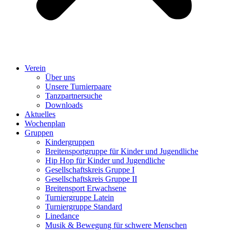
Verein
Über uns
Unsere Turnierpaare
Tanzpartnersuche
Downloads
Aktuelles
Wochenplan
Gruppen
Kindergruppen
Breitensportgruppe für Kinder und Jugendliche
Hip Hop für Kinder und Jugendliche​
Gesellschaftskreis Gruppe I
Gesellschaftskreis Gruppe II
Breitensport Erwachsene
Turniergruppe Latein
Turniergruppe Standard
Linedance
Musik & Bewegung für schwere Menschen​