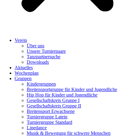
Verein
Über uns
Unsere Turnierpaare
Tanzpartnersuche
Downloads
Aktuelles
Wochenplan
Gruppen
Kindergruppen
Breitensportgruppe für Kinder und Jugendliche
Hip Hop für Kinder und Jugendliche​
Gesellschaftskreis Gruppe I
Gesellschaftskreis Gruppe II
Breitensport Erwachsene
Turniergruppe Latein
Turniergruppe Standard
Linedance
Musik & Bewegung für schwere Menschen​