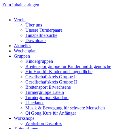
Zum Inhalt springen
Verein
Über uns
Unsere Turnierpaare
Tanzpartnersuche
Downloads
Aktuelles
Wochenplan
Gruppen
Kindergruppen
Breitensportgruppe für Kinder und Jugendliche
Hip Hop für Kinder und Jugendliche​
Gesellschaftskreis Gruppe I
Gesellschaftskreis Gruppe II
Breitensport Erwachsene
Turniergruppe Latein
Turniergruppe Standard
Linedance
Musik & Bewegung für schwere Menschen​
Qi Gong Kurs für Anfänger
Workshops
Workshop Discofox
Trainer:Innen