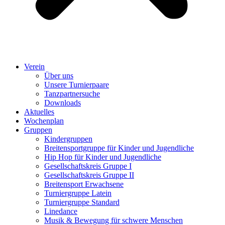
Verein
Über uns
Unsere Turnierpaare
Tanzpartnersuche
Downloads
Aktuelles
Wochenplan
Gruppen
Kindergruppen
Breitensportgruppe für Kinder und Jugendliche
Hip Hop für Kinder und Jugendliche​
Gesellschaftskreis Gruppe I
Gesellschaftskreis Gruppe II
Breitensport Erwachsene
Turniergruppe Latein
Turniergruppe Standard
Linedance
Musik & Bewegung für schwere Menschen​