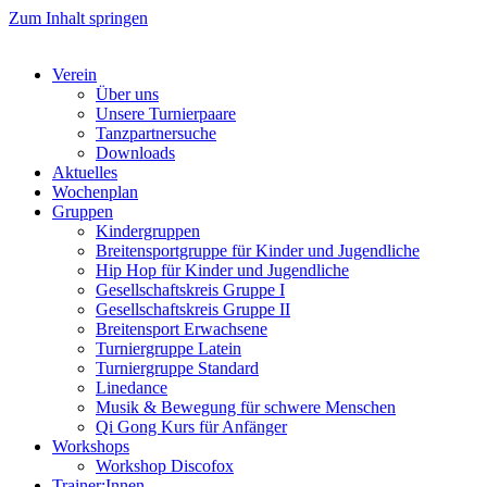
Zum Inhalt springen
Verein
Über uns
Unsere Turnierpaare
Tanzpartnersuche
Downloads
Aktuelles
Wochenplan
Gruppen
Kindergruppen
Breitensportgruppe für Kinder und Jugendliche
Hip Hop für Kinder und Jugendliche​
Gesellschaftskreis Gruppe I
Gesellschaftskreis Gruppe II
Breitensport Erwachsene
Turniergruppe Latein
Turniergruppe Standard
Linedance
Musik & Bewegung für schwere Menschen​
Qi Gong Kurs für Anfänger
Workshops
Workshop Discofox
Trainer:Innen