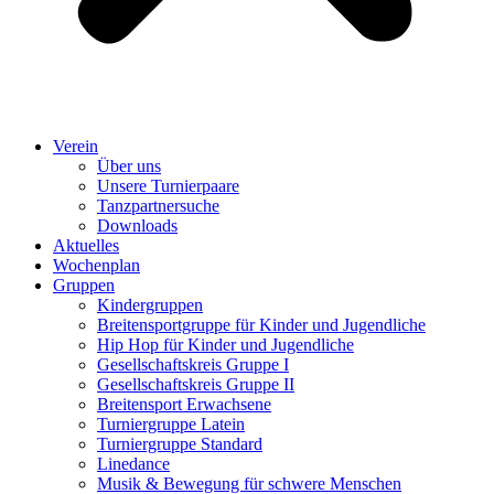
Verein
Über uns
Unsere Turnierpaare
Tanzpartnersuche
Downloads
Aktuelles
Wochenplan
Gruppen
Kindergruppen
Breitensportgruppe für Kinder und Jugendliche
Hip Hop für Kinder und Jugendliche​
Gesellschaftskreis Gruppe I
Gesellschaftskreis Gruppe II
Breitensport Erwachsene
Turniergruppe Latein
Turniergruppe Standard
Linedance
Musik & Bewegung für schwere Menschen​