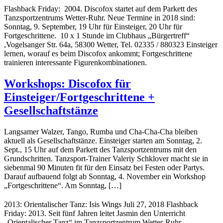
Flashback Friday: 2004. Discofox startet auf dem Parkett des
Tanzsportzentrums Wetter-Ruhr. Neue Termine in 2018 sind:
Sonntag, 9. September, 19 Uhr für Einsteiger, 20 Uhr für
Fortgeschrittene. 10 x 1 Stunde im Clubhaus „Bürgertreff“
,Vogelsanger Str. 64a, 58300 Wetter, Tel. 02335 / 880323 Einsteiger
lernen, worauf es beim Discofox ankommt; Fortgeschrittene
trainieren interessante Figurenkombinationen.
Workshops: Discofox für
Einsteiger/Fortgeschrittene +
Gesellschaftstänze
Langsamer Walzer, Tango, Rumba und Cha-Cha-Cha bleiben
aktuell als Gesellschaftstänze. Einsteiger starten am Sonntag, 2.
Sept., 15 Uhr auf dem Parkett des Tanzsportzentrums mit den
Grundschritten. Tanzsport-Trainer Valeriy Schklover macht sie in
siebenmal 90 Minuten fit für den Einsatz bei Festen oder Partys.
Darauf aufbauend folgt ab Sonntag, 4. November ein Workshop
„Fortgeschrittene“. Am Sonntag, […]
2013: Orientalischer Tanz: Isis Wings Juli 27, 2018 Flashback
Friday: 2013. Seit fünf Jahren leitet Jasmin den Unterricht
„Orientalischer Tanz“ im Tanzsportzentrum Wetter-Ruhr.