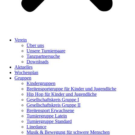
Verein
Über uns
Unsere Turnierpaare
Tanzpartnersuche
Downloads
Aktuelles
Wochenplan
Gruppen
Kindergruppen
Breitensportgruppe für Kinder und Jugendliche
Hip Hop für Kinder und Jugendliche​
Gesellschaftskreis Gruppe I
Gesellschaftskreis Gruppe II
Breitensport Erwachsene
Turniergruppe Latein
Turniergruppe Standard
Linedance
Musik & Bewegung für schwere Menschen​