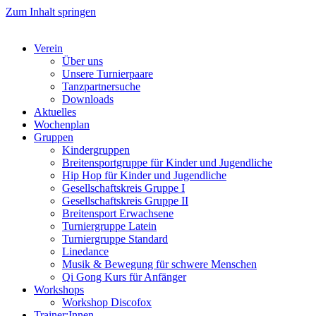
Zum Inhalt springen
Verein
Über uns
Unsere Turnierpaare
Tanzpartnersuche
Downloads
Aktuelles
Wochenplan
Gruppen
Kindergruppen
Breitensportgruppe für Kinder und Jugendliche
Hip Hop für Kinder und Jugendliche​
Gesellschaftskreis Gruppe I
Gesellschaftskreis Gruppe II
Breitensport Erwachsene
Turniergruppe Latein
Turniergruppe Standard
Linedance
Musik & Bewegung für schwere Menschen​
Qi Gong Kurs für Anfänger
Workshops
Workshop Discofox
Trainer:Innen